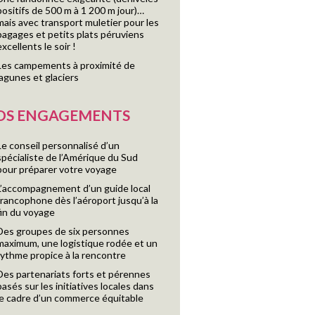
positifs de 500 m à 1 200 m jour)…
mais avec transport muletier pour les
bagages et petits plats péruviens
excellents le soir !
Les campements à proximité de
lagunes et glaciers
OS ENGAGEMENTS
Le conseil personnalisé d’un
spécialiste de l’Amérique du Sud
pour préparer votre voyage
L’accompagnement d’un guide local
francophone dès l’aéroport jusqu’à la
fin du voyage
Des groupes de six personnes
maximum, une logistique rodée et un
rythme propice à la rencontre
Des partenariats forts et pérennes
basés sur les initiatives locales dans
le cadre d’un commerce équitable