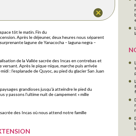
pace tôt le matin. Fin du
scension. Après le déjeuner, deux heures nous séparent
 surprenante lagune de Yanacocha – laguna negra –
N
alisation de la Vallée sacrée des Incas en contrebas et
e versant. Après le pique-nique, marche puis arrivée
idi : l’esplanade de Quyoc, au pied du glacier San Juan
paysages grandioses jusqu’à atteindre le pied du
us y passons l’ultime nuit de campement « mille
 sacrée des Incas où nous attend notre famille
EXTENSION