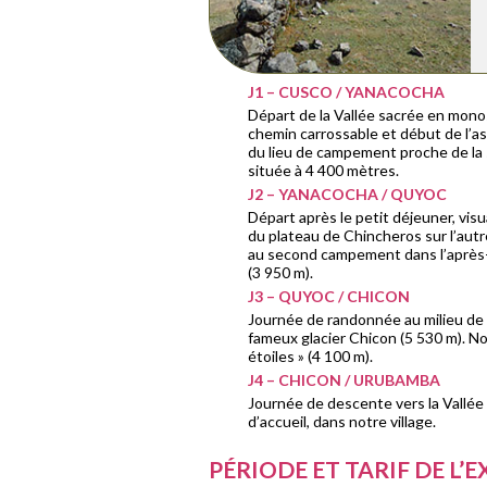
J1 – CUSCO / YANACOCHA
Départ de la Vallée sacrée en monos
chemin carrossable et début de l’a
du lieu de campement proche de la
située à 4 400 mètres.
J2 – YANACOCHA / QUYOC
Départ après le petit déjeuner, visu
du plateau de Chincheros sur l’autr
au second campement dans l’après-m
(3 950 m).
J3 – QUYOC / CHICON
Journée de randonnée au milieu de 
fameux glacier Chicon (5 530 m). No
étoiles » (4 100 m).
J4 – CHICON / URUBAMBA
Journée de descente vers la Vallée
d’accueil, dans notre village.
PÉRIODE ET TARIF DE L’