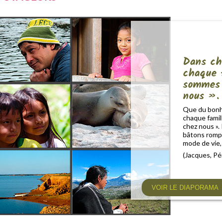
Dans ch
chaque 
sommes 
nous ».
Que du bonh
chaque fami
chez nous ». 
bâtons romp
mode de vie, 
(Jacques, Pé
VOIR LE DIAPORAMA