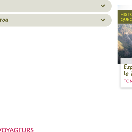
HISTO
rou
QUE
Es
le 
TON
 VOYAGEURS