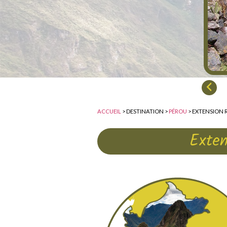
etour dans la Vallée sacrée des Incas
ACCUEIL
> DESTINATION >
PÉROU
> EXTENSION 
Exten