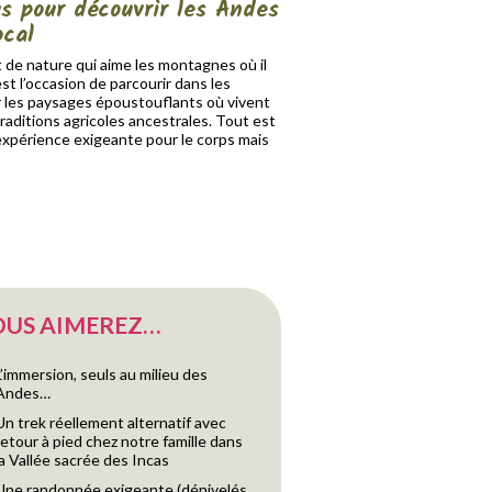
s pour découvrir les Andes
ocal
 de nature qui aime les montagnes où il
t l’occasion de parcourir dans les
r les paysages époustouflants où vivent
aditions agricoles ancestrales. Tout est
expérience exigeante pour le corps mais
OUS AIMEREZ…
L’immersion, seuls au milieu des
Andes…
Un trek réellement alternatif avec
retour à pied chez notre famille dans
la Vallée sacrée des Incas
Une randonnée exigeante (dénivelés