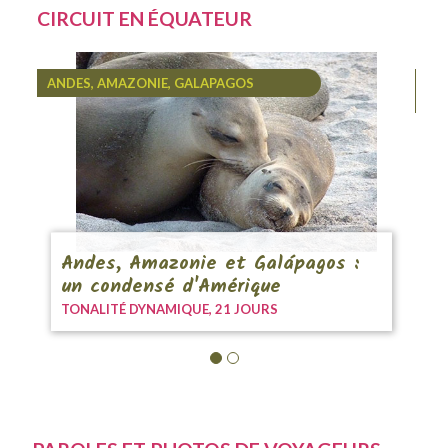
CIRCUIT EN ÉQUATEUR
ANDES, AMAZONIE, GALAPAGOS
CAP
GA
Andes, Amazonie et Galápagos :
un condensé d'Amérique
TONALITÉ DYNAMIQUE,
21 JOURS
T